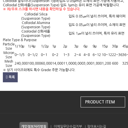
Colloidal 알루미나(Suspension Type)입도 0.05μm는 소재의 표면 가공에 사용하고,
Colloidal 산화세륨(Suspension Type) 입도 1μm는 유리 표면 가공에 탁월합니다.
※ 좌/우로 스크롤 하시면 내용을 확인하실 수 있습니다.
Colloidal Silica
입도 0.05㎛이 널리 쓰이며, 특히 웨이퍼
(Suspension Type)
Colloidal Alumina
입도 0.05㎛이 널리 쓰이며, 소재의 표면
(Suspension Type)
Cooloidal 산화세륨
입도 1㎛이 널리 쓰이며, 특히 유리 표면 
(Suspension Type)
Plate Type & Purpose
Particle
1/10μ
1/4μ
1/2μ
1μ
2μ
3μ
6μ
9μ
15μ
30μ
45
Size
Micron
0~1/5
0~1/2
0~1
0~2
1~3
2~4
4~8
6~12
10~12
22~36
36
Size
Mesh
240,000
100,000
60,000
14,000
11,000
8,000
3,000
1,800
1,200
600
32
Size
※ 상기 사이즈외에도 특수 Grade 주문 가능합니다.
목록
PRODUCT ITEM
개인정보처리방침
이메일무단수집거부
찾아오시는길