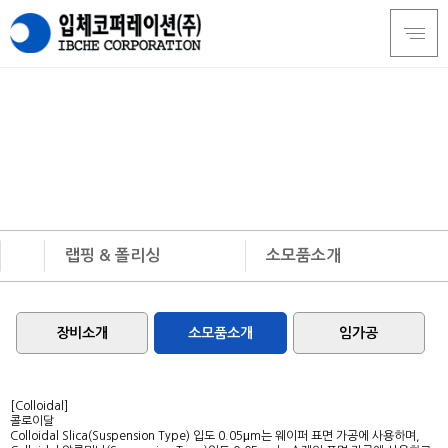
LAPPING & POLISHING
랩핑&폴리싱 및 Circular Tip Saw 의 미래를
입체코퍼레이션(주)이 열어갑니다.
랩핑 & 폴리싱
소모품소개
회사소개
장비소개
장비소개
랩핑 & 폴리싱
소모품소개
소모품소개
임가공
팁쇼
임가공
고객지원
[Colloidal]
콜로이달
Colloidal Slica(Suspension Type) 입도 0.05μm는 웨이퍼 표면 가공에 사용하며,