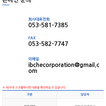
온라인 문의
랩핑 & 폴리싱
자료실
팁쇼
뉴스&공지사항
고객지원
신제품 소개
회사대표전화
중고장비 소개
053-581-7385
사진첩
동영상
FAX
053-582-7747
포토뉴스
이메일
ibchecorporation@gmail.c
om
※ 좌/우로 스크롤하시면 내용을 확인하실 수 있습니다.
구분
담당자