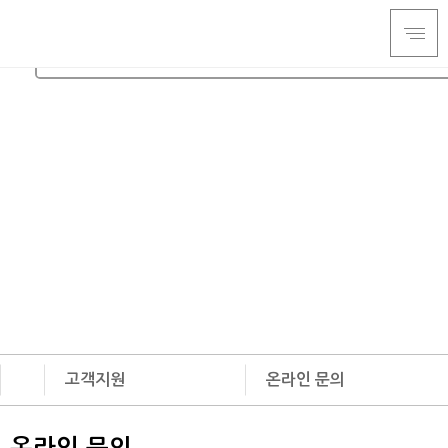
온라인 문의
랩핑&폴리싱 및 Circular Tip Saw 의 미래를
입체코퍼레이션(주)이 열어갑니다.
고객지원
온라인 문의
회사소개
온라인 문의