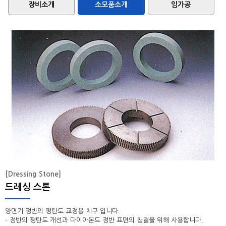
장비소개
랩핑 & 폴리싱
소모품소개
소모품소개
임가공
팁쇼
임가공
고객지원
[Dressing Stone]
드레싱 스톤
양면기 정반의 평탄도 교정용 치구 입니다.
- 정반의 평탄도 개선과 다이아몬드 정반 표면의 청결을 위해 사용합니다.