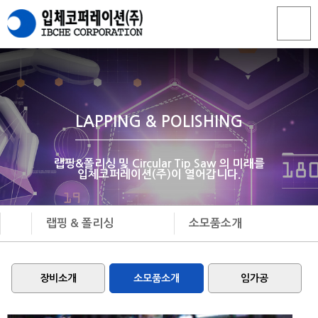
LAPPING & POLISHING
랩핑&폴리싱 및 Circular Tip Saw 의 미래를
입체코퍼레이션(주)이 열어갑니다.
랩핑 & 폴리싱
소모품소개
회사소개
장비소개
장비소개
랩핑 & 폴리싱
소모품소개
소모품소개
임가공
팁쇼
임가공